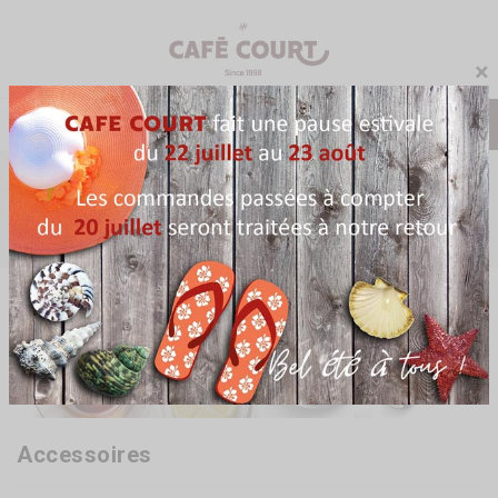
×
0
Menu
Accueil
Complément
Accessoires
Accessoires