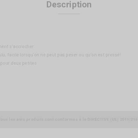
Description
ment s'accrocher
.
lu, facile lorsqu'on ne peut pas peser ou qu'on est pressé!
pour deux petites.
Tous les avis produits sont conformes à la DIRECTIVE (UE) 2019/216