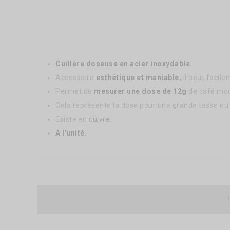
Cuillère doseuse en acier inoxydable.
Accessoire
esthétique et maniable,
il peut facile
Permet de
mesurer une dose de 12g
de café mou
Cela représente la dose pour une grande tasse ou 
Existe en
cuivre
.
A l'unité.