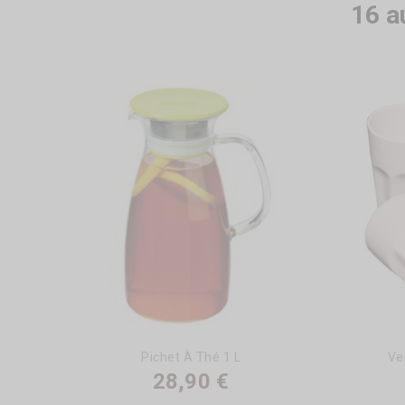
16 a
Pichet À Thé 1 L
Ve
28,90 €