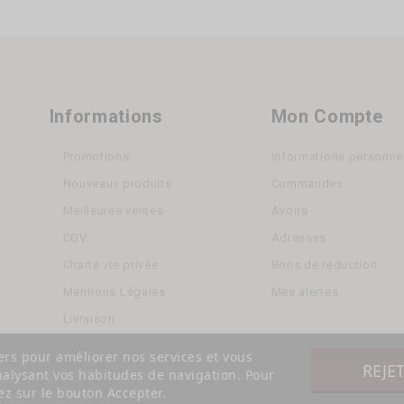
Informations
Mon Compte
Promotions
Informations personne
Nouveaux produits
Commandes
Meilleures ventes
Avoirs
CGV
Adresses
Charte vie privée
Bons de réduction
Mentions Légales
Mes alertes
Livraison
iers pour améliorer nos services et vous
REJE
nalysant vos habitudes de navigation. Pour
z sur le bouton Accepter.