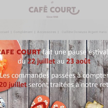
ccueil
Complément
Accessoires
Cuillère Doseuse Argent Hario
Cuillère Doseuse Argent Ha
Référence:
ACC78
En stock
7,40 €
TTC