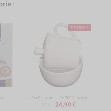
rie :
PROMO !
c...
Set Dégustation De Thé Ganesha
24,90 €
34,90 €