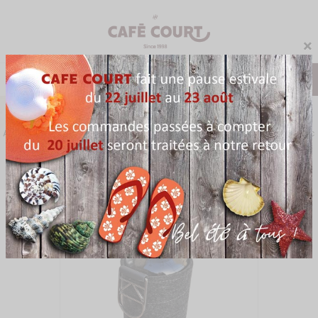
×
0
Menu
Accueil
Complément
Accessoires
Bouteille en Verre 75 cl avec
Manchon Tissu Gris Foncé