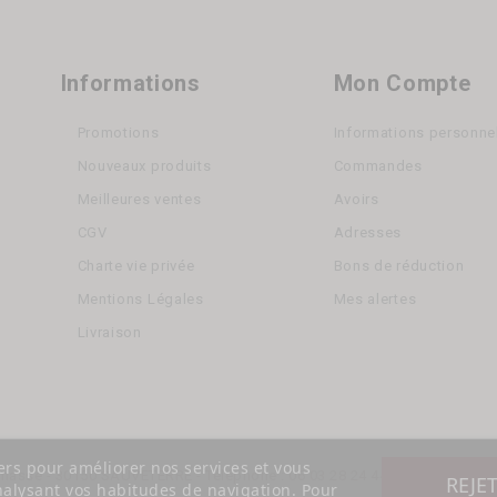
Informations
Mon Compte
Promotions
Informations personne
Nouveaux produits
Commandes
Meilleures ventes
Avoirs
CGV
Adresses
Charte vie privée
Bons de réduction
Mentions Légales
Mes alertes
Livraison
iers pour améliorer nos services et vous
nasse - 30150 SAUVETERRE - Téléphone : 06 03 28 24 44 - Mail :
contact
REJE
nalysant vos habitudes de navigation. Pour