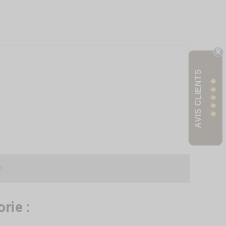
AVIS CLIENTS
1
rie :