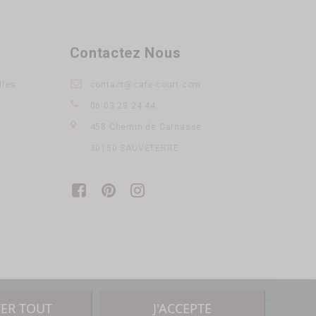
Contactez Nous
lles
contact@cafe-court.com
06 03 28 24 44
458 Chemin de Carnasse
30150 SAUVETERRE
@cafe-court.com
TER TOUT
J'ACCEPTE