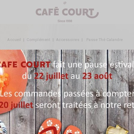
Accueil
Complément
Accessoires
Passe Thé Calandre
Passe Thé Calandre
Référence:
ACC51
En stock
5,50 €
TTC