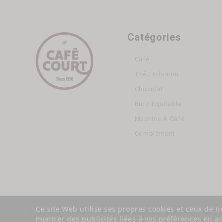
Catégories
Café
Thé / Infusion
Chocolat
Bio / Equitable
Machine À Café
Complément
Ce site Web utilise ses propres cookies et ceux de t
© 2026 - Ayant-GOÛT SARL -
CAFÉ COURT
- 458 Chemin de Car
montrer des publicités liées à vos préférences en a