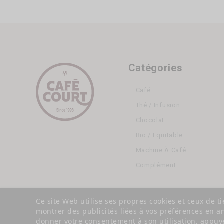
Catégories
Café
Thé / Infusion
Chocolat
Bio / Equitable
Machine À Café
Complément
Ce site Web utilise ses propres cookies et ceux de t
montrer des publicités liées à vos préférences en a
donner votre consentement à son utilisation, appuye