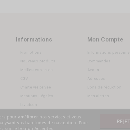
Informations
Mon Compte
Promotions
Informations personne
Nouveaux produits
Commandes
Meilleures ventes
Avoirs
CGV
Adresses
Charte vie privée
Bons de réduction
Mentions Légales
Mes alertes
Livraison
iers pour améliorer nos services et vous
REJE
nalysant vos habitudes de navigation. Pour
z sur le bouton Accepter.