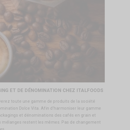
NG ET DE DÉNOMINATION CHEZ ITALFOODS
verez toute une gamme de produits de la société
nomination Dolce Vita. Afin d’harmoniser leur gamme
packagings et dénominations des cafés en grain et
s mélanges restent les mêmes. Pas de changement
es.