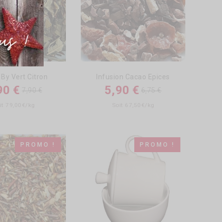
 By Vert Citron
Infusion Cacao Epices
90 €
5,90 €
7,90 €
6,75 €
it 79,00€/kg
Soit 67,50€/kg
PROMO !
PROMO !