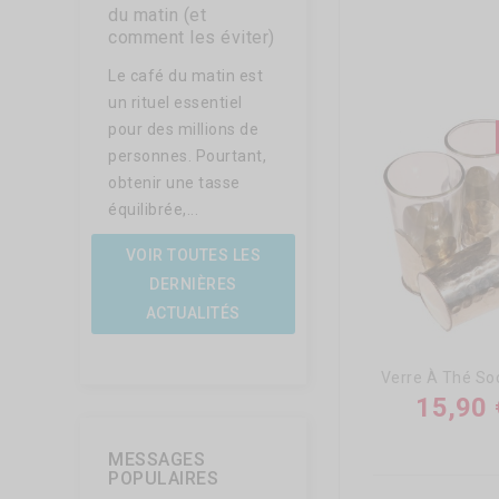
du matin (et
Vous vous demandez
comment les éviter)
quoi faire avec le
Le café du matin est
marc de café après
un rituel essentiel
votre tasse du matin ?
pour des millions de
Ne le jetez plus ! Riche
personnes. Pourtant,
en...
obtenir une tasse
équilibrée,...
VOIR TOUTES LES
DERNIÈRES
ACTUALITÉS
15,90 
MESSAGES
POPULAIRES