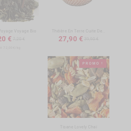
Voyage Voyage Bio
Théière En Terre Cuite De...
20 €
27,90 €
7,20 €
39,90 €
it 72,00€/kg
PROMO !
22
me africain
Tisane Lovely Chaï
es