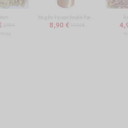
M
Ug De Voyage Double Paroi...
Vert
Ro
€
8,90 €
4,
2,90 €
11,90 €
,00€/kg
So