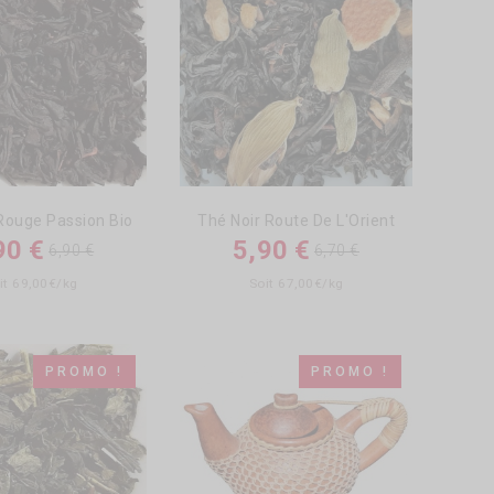
Rouge Passion Bio
Thé Noir Route De L'Orient
90 €
5,90 €
6,90 €
6,70 €
it 69,00€/kg
Soit 67,00€/kg
PROMO !
PROMO !