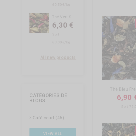
60,50€/kg
T
Hé Vert Spicy Coco
6,30 €
Soit
63,00€/kg
All new products
Thé Bleu Fre
CATÉGORIES DE
6,90 
BLOGS
Soit 79
Café court (46)
VIEW ALL