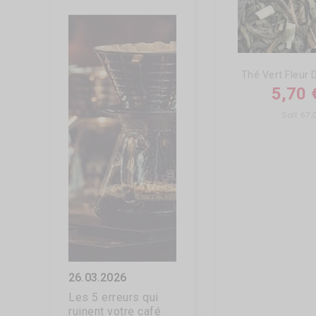
5,70 
Soit 67
26.03.2026
25.09.2025
Les 5 erreurs qui
Que faire avec du
ruinent votre café
marc de café ?