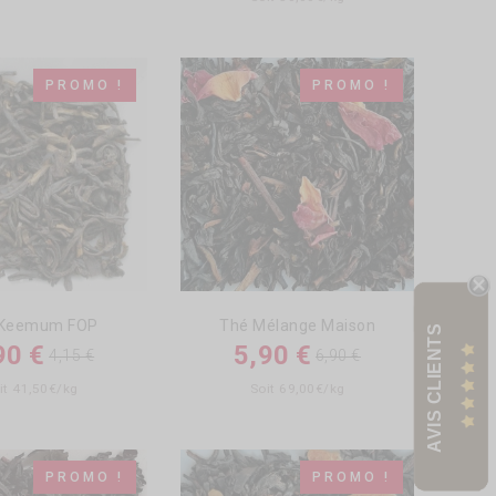
PROMO !
PROMO !
 Keemum FOP
Thé Mélange Maison
AVIS CLIENTS
90 €
5,90 €
4,15 €
6,90 €
it 41,50€/kg
Soit 69,00€/kg
PROMO !
PROMO !