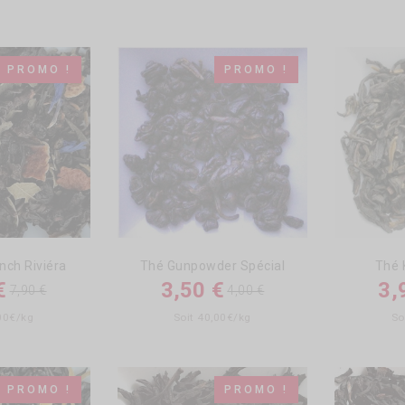
PROMO !
PROMO !
nch Riviéra
Thé Gunpowder Spécial
Thé
€
3,50 €
3,
7,90 €
4,00 €
,00€/kg
Soit 40,00€/kg
So
PROMO !
PROMO !