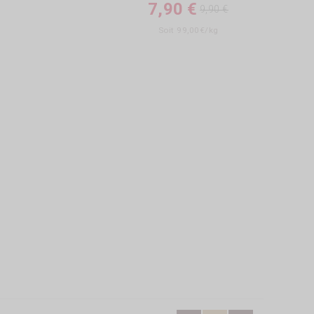
7,90 €
9,90 €
d'ailleurs en
Soit 99,00€/kg
tre café ?
ne pas
r en Afrique
ques épices !
son...