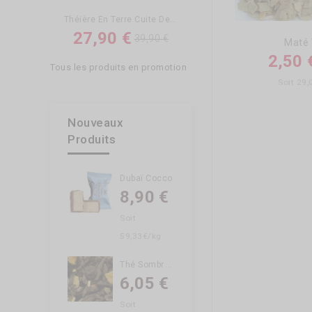
Théière En Terre Cuite De...
27,90 €
39,90 €
Maté 
2,50 
Tous les produits en promotion
Soit 29
Nouveaux
Produits
Dubaï Cocco
8,90 €
Soit
59,33€/kg
T
Hé Sombre Pu Erh Agrumes
6,05 €
Soit