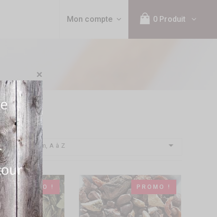
Mon compte
0 Produit
×

Nom, A à Z
par :
PROMO !
PROMO !