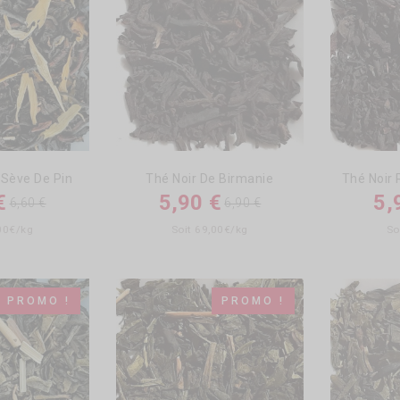
 Sève De Pin
Thé Noir De Birmanie
Thé Noir 
€
5,90 €
5,
6,60 €
6,90 €
,00€/kg
Soit 69,00€/kg
So
PROMO !
PROMO !