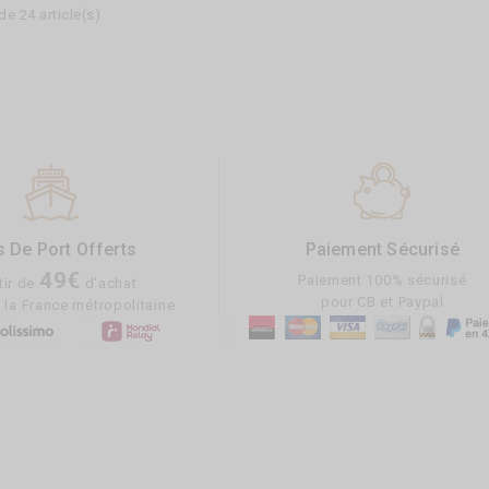
de 24 article(s)
s De Port Offerts
Paiement Sécurisé
49€
Paiement 100% sécurisé
tir de
d'achat
pour CB et Paypal
 la France métropolitaine
CAFÉ CRÈME
LES TERRES DE
LES G
AFRICAIN AUX
L'OR VERT