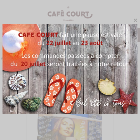
×
0
Menu
Accueil
Café
Dosettes ESE
Décaféiné Dolce Vita Dosette ESE