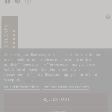
AVIS CLIENTS
Ce site Web utilise ses propres cookies et ceux de tiers
pour améliorer nos services et vous montrer des
publicités liées à vos préférences en analysant vos
habitudes de navigation. Pour donner votre
consentement à son utilisation, appuyez sur le bouton
Accepter.
Plus d'informations
Personnaliser les cookies
SITE ET PAIEMENT SÉCURISÉ
REJETER TOUT
© 2026 - Ayant-GOÛT SARL -
CAFÉ COURT
- 458 Chemin de Carnasse -
30150 SAUVETERRE - Téléphone : 06 03 28 24 44 - Mail :
contact@cafe-