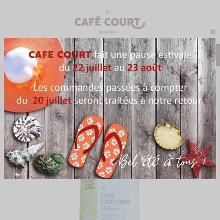
×
0
Menu
Accueil
Café
Aroma Mio Robusto Vergnano - Café Grains