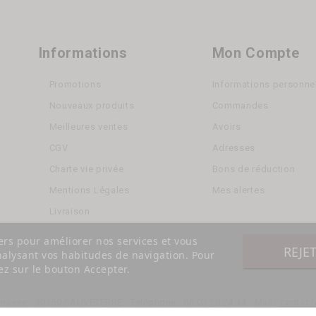
Informations
Mon Compte
Promotions
Informations personne
Nouveaux produits
Commandes
Meilleures ventes
Avoirs
CGV
Adresses
Charte vie privée
Bons de réduction
Mentions Légales
Mes alertes
Livraison
iers pour améliorer nos services et vous
REJE
nalysant vos habitudes de navigation. Pour
z sur le bouton Accepter.
nasse - 30150 SAUVETERRE - Téléphone : 06 03 28 24 44 - Mail :
contact