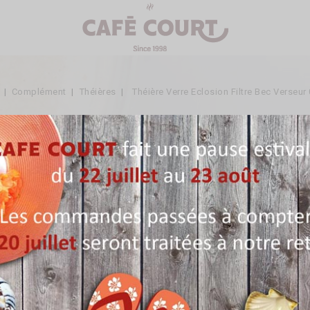
Complément
Théières
Théière Verre Eclosion Filtre Bec Verseur 
Théière Verre Eclosion Filtr
Référence:
ACC75
En stock
17,90 €
TTC