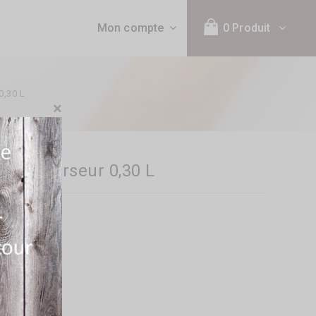
Mon compte
0 Produit
0,30 L
×
e Bec Verseur 0,30 L