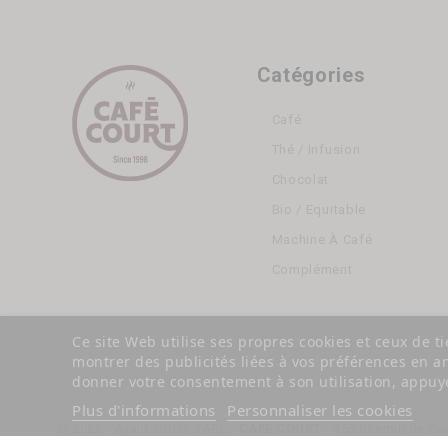
Catégories
Café
Thé / Infusion
Chocolat
Bio / Equitable
Machine À Café
Complément
Ce site Web utilise ses propres cookies et ceux de t
montrer des publicités liées à vos préférences en a
donner votre consentement à son utilisation, appuye
Plus d'informations
Personnaliser les cookies
© 2026 - Ayant-GOÛT SARL -
CAFÉ COURT
- 458 Chemin de Car