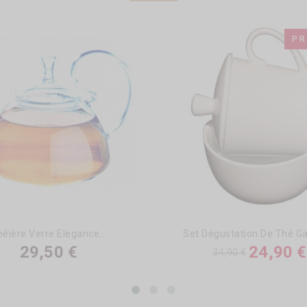
PR
éière Verre Elegance...
Set Dégustation De Thé G
29,50 €
24,90 €
34,90 €