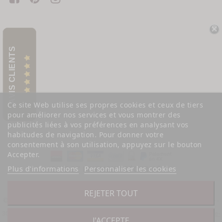
AVIS CLIENTS
Ce site Web utilise ses propres cookies et ceux de tiers
pour améliorer nos services et vous montrer des
publicités liées à vos préférences en analysant vos
habitudes de navigation. Pour donner votre
consentement à son utilisation, appuyez sur le bouton
Accepter.
Plus d'informations
Personnaliser les cookies
SITE ET PAIEMENT SÉCURISÉ
REJETER TOUT
© 2026 - Ayant-GOÛT SARL -
CAFÉ COURT
- 458 Chemin de Carnasse -
30150 SAUVETERRE - Téléphone : 06 03 28 24 44 - Mail :
contact@cafe-
J'ACCEPTE