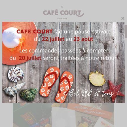
×
0
Menu
Accueil
Blog
12-2018
POSTED IN : "2018 - DÉCEMBRE"